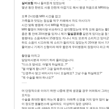
실비보험
하나 들어둔게 있었는데
몇년 동안 한번도 사용 안한게 아깝기도 해서 평생 처음으로 MRI라
오후 2시반쯤 MRI 시간을 잡고
가족들과 맛있는 점심을 먹구 카페에서 차도 마시다가
시간 맞춰 병원에 가서 MRI을 찍었습니다.
MRI 촬영이 X레이랑 비슷하다고 생각했었는데 무척 오래 걸리는 
좁은 통 안에 20여분을 있자니 제가
밀실공포증
같은게 있다는걸 첨 
윙윙대는 소음속에서 15분정도 지나니 저도 모르게 소리치고 있더군요..
하도 소음이 시끄러워 제 소리가 들리지도 않았는지 20여분 되서 기
물어보니 기계가 신형이라 매우 짧은게 우리병원의 장점이다 라고 하셨
촬영을 마치고
담당의사분과 이야기 하러 올라갔습니다.
"디스크 맞네요. 어떻게 하실레요..?"
"멀 어떻게 합니까? 그걸 알려주셔야죠.."
"신경주사 맞고 버티시다 다시 오실레요? 그냥 수술 하실레요?"
"꼭 수술을 해야 하나요?"
.......
머 단정적으로 이야기 하면 나중에 문제 생겼을 경우 어려워서 그러
요지는
수술을 최대한 빨리 하는게 좋겠다. 아래쪽 신경을 거의 덮어 많이 
이 정도면 엠뷸런스에 실려와도 이상하지 않은 상태다.
많이 터져 나온 상태라 진도가 더 나가면 배변장애 도 생길수 있다.