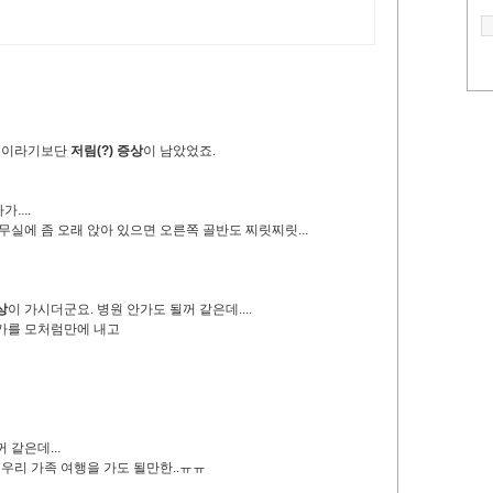
통증이라기보단
저림(?) 증상
이 남았었죠.
....
 사무실에 좀 오래 앉아 있으면 오른쪽 골반도 찌릿찌릿...
상
이 가시더군요. 병원 안가도 될꺼 같은데....
 휴가를 모처럼만에 내고
 같은데...
 우리 가족 여행을 가도 될만한..ㅠㅠ