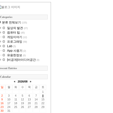
Categories
분류 전체보기
(155)
일상의 발견
(27)
컴퓨터 팁
(45)
게임이야기
(12)
프로그래밍
(59)
Lab
(5)
App 사용기
(2)
유용한정보
(0)
[비공개]아이디어공간
(0)
recent Entries
Calendar
«
2026/08
»
일
월
화
수
목
금
토
1
2
3
4
5
6
7
8
9
10
11
12
13
14
15
16
17
18
19
20
21
22
23
24
25
26
27
28
29
30
31