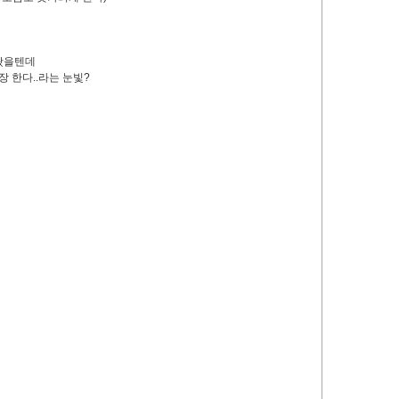
가봤을텐데
장 한다..라는 눈빛?