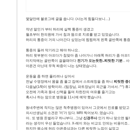
몇달만에 블로그에 글을 씁니다. (사는게 힘들다보니....)
작년 말인가 부터 허리에 살짝 통증이 생겼고
월초부터 한의원에 가서 침과 뜸으로 치료를 받고 있었습니다.
허리의 통증이 거의 나아간다 싶었는데 찝찝하게 왼쪽 골반쪽에 
통증의 돌려 막기라고 해야 하나요..
허리 윗부분이 아프다가 침맞아 좀 나아가니 아래쪽 허리가 좀 아프다가
마지막에는 골반쪽이 걸을때마다
전기가 오는듯한..찌릿한 기분
...
아픈건 아닌데 무척 짜증이 나는 상태였습니다.
운동을 좀 하면 풀리려나 싶어서
전날 수영장에서 몸을 좀 풀고 집에서 스트레칭을 좀 하니
찌릿한 증
다음날(1/9)이 방학이라...(팀장님, 파트장님이 외근을 가셔서..^^)
오전에 가족과 동네 산책을 돌며 차한잔의 여유를 즐기고는
혹시나 하는 맘으로 병원을 11시에 예약 했습니다.
동네주변에 작지는 않은 척추병원이 있어서 그곳에서 진료를 받았고
의사선생님의 소견은 '끼'가 있다. MRI 찍어보자..였습니다.
아.. 또 병원 돈벌라구 하나부다...그냥
신경주사
인가 하나 맞으면 될꺼
라는 생각이 우선 들었습니다. X-레이 와는 비교도 안되는 비용이죠..
하지만 평소에 허리 아픈증상과는 다른 찌릿한 느낌이 싫었고