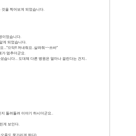
는 것을 찍어보게 되었습니다.
촬영이었습니다.
알게 되었습니다.
."으악!! 꺼내줘요..살려줘~~쓰바"
계가 멈추더군요.
습니다... 도대체 다른 병원은 얼마나 걸린다는 건지..
신지 돌려돌려 이야기 하시더군요..
눌린게 보인다.
(똥오줌도 못가리게 된다)