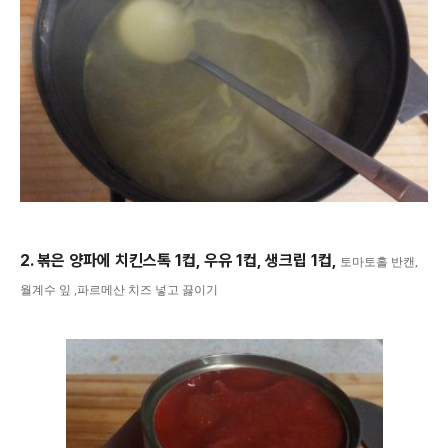
2. 볶은 양파에 치킨스톡 1컵, 우유 1컵, 생크립 1컵,
토마토홀 반캔,
월계수 잎 ,
파르메산 치즈 넣고 끓이기