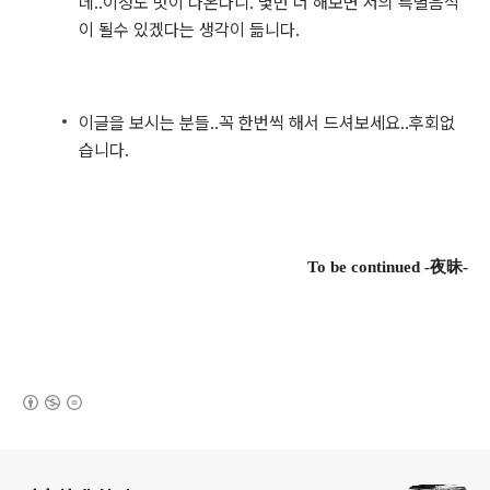
데..이정도 맛이 나온다니. 몇번 더 해보면 저의 특별음식
이 될수 있겠다는 생각이 듦니다.
이글을 보시는 분들..꼭 한번씩 해서 드셔보세요..후회없
습니다.
To be
continued
-夜昧-
(새창열림)
로그 정보