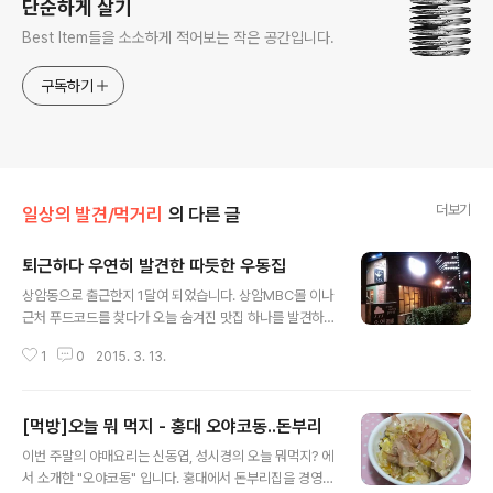
단순하게 살기
Best Item들을 소소하게 적어보는 작은 공간입니다.
구독하기
더보기
일상의 발견/먹거리
의 다른 글
퇴근하다 우연히 발견한 따듯한 우동집
글 내용
상암동으로 출근한지 1달여 되었습니다. 상암MBC몰 이나
근처 푸드코드를 찾다가 오늘 숨겨진 맛집 하나를 발견하
여 소개하고자 합니다. 퇴근하던 길에 우연히 발견한 우동
1
0
2015. 3. 13.
집입니다. 최근 즐겨보던 일드인 '심야식당' 같은 외모입니
다. 입구는 뒤로 돌아가면 있다는 안내가 친근감을 줍니다.
골목을 돌아가니 입구가 보입니다. 저녁 8시면 문을 닫는
[먹방]오늘 뭐 먹지 - 홍대 오야코동..돈부리
군요. '심야식당'은 아니었습니다. 작고 아담한 식당이라 더
글 내용
욱 맘에 듭니다. 작은 식당이라 그런지 메뉴도 그렇게 많지
이번 주말의 야매요리는 신동엽, 성시경의 오늘 뭐먹지? 에
는 않습니다만 우동의 맛을 느끼기엔 충분한 메뉴들입니
서 소개한 "오야코동" 입니다. 홍대에서 돈부리집을 경영하