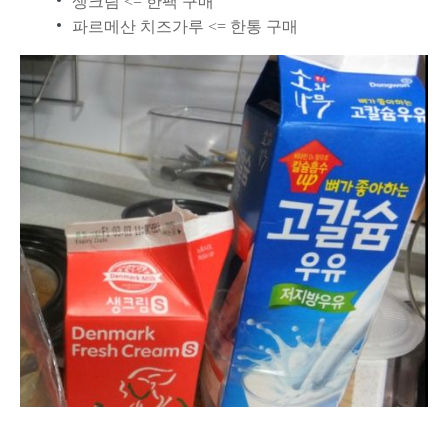
생크림 <= 한팩 구매
파르메산 치즈가루 <= 한통 구매