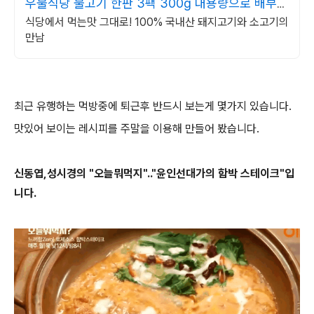
우불식당 불고기 한판 3팩 300g 대용량으로 배부르
게
식당에서 먹는맛 그대로! 100% 국내산 돼지고기와 소고기의
만남
최근 유행하는 먹방중에 퇴근후 반드시 보는게 몇가지 있습니다.
맛있어 보이는 레시피를 주말을 이용해 만들어 봤습니다.
신동엽,성시경의 "오늘뭐먹지".."윤인선대가의 함박 스테이크"입
니다.