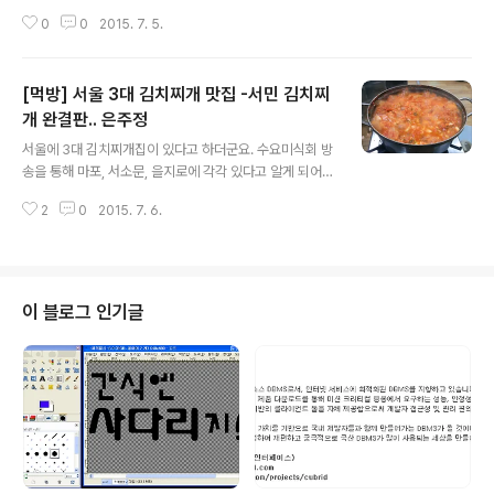
다. 일단 따듯한 우동을 주문 했습니다. 기다리는 동안 서비
는 일본아저씨가 나와 레시피를 소개하는 모습을 보고 주
스로 나온 두부튀김입니다. 같이 들어간 인원 수대로 나오
0
0
2015. 7. 5.
말에 집에서 야매요리를 만들어 봤습니다. 연두부요리와
는군요. 가다랭이포가 뿌려져서 아주 맛있습니다. 레시피
사와도 있었지만 귀찮아서 돈부리만 했습니다. 일단 재료
만 알면 집에서 해 먹구 싶은 메뉴였습..
가 필요하겠죠? 닭고기와 가쓰오부시 가 없어 집앞에 마트
[먹방] 서울 3대 김치찌개 맛집 -서민 김치찌
에서 구입했습니다. 나머지는 있는거로 대충... [해산물 육
수] 건표고버섯 4개, 다시마 2장, 멸치 1줌, 가쓰오부시 2
개 완결판.. 은주정
글 내용
줌 [닭 육수] 치킨스톡 (큐브) 1/4조각, 물 150ml (예전에
서울에 3대 김치찌개집이 있다고 하더군요. 수요미식회 방
함박스테이크 만들때 사둔게 있네요.. 홍대 함박스테이크)
송을 통해 마포, 서소문, 을지로에 각각 있다고 알게 되어
[메인재료] 1인기준 닭다리살 160g, 닭가슴살 40g, 밥 1
기회를 보던 중 동대문 시장 근처에서 친구를 만나 "은주
인분, 맛술 4T, 일본간장 2T, 설탕 2꼬집, 양파 1/6개, 달..
2
0
2015. 7. 6.
정"에 가게 되어 소개합니다. 저도 처음 찾아가는 길이다보
니 친구의 안내를 받아 방산시장 골목을 구비구비 들어가
서 먹을 수 있었습니다. 위치는 ... 사실 혼자가라고 하면 못
갈거 같습니다. 입구입니다. 예상대로 시장골목에 식당입
니다. 방문시간은 12시 전에 가야 한다는 친구의 조언으로
이 블로그 인기글
일찍 들어 갔습니다. 점심시간 전이라 아직 한산했습니다
만 12시가 되자 바로 빈자리가 없이 꽉 차더군요. 3인분을
주문 하자 바로 나왔습니다. 역시 소문대로 찌개의 양이 대
단했습니다. 거기에 쌈채소가 보너스로 나오네요.. 음식 가
격이 1인분에 7000원이었..