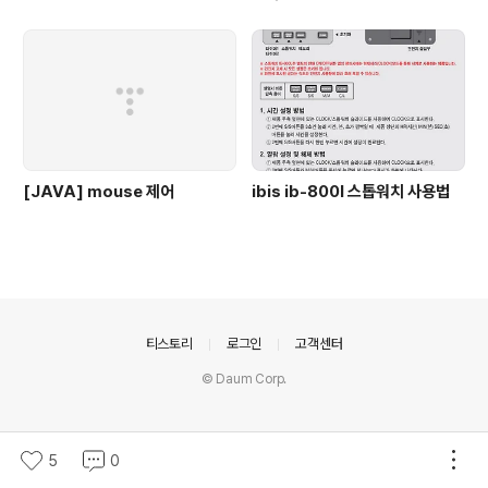
[JAVA] mouse 제어
ibis ib-800l 스톱워치 사용법
의안내
티스토리
로그인
고객센터
© Daum Corp.
5
0