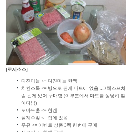
[로제소스]
다진마늘 <= 다진마늘 한팩
치킨스톡 <= 병으로 된게 마트에 없음...고체스프처
럼 된게 있어 구매함 (이부분에서 마트를 상당히 찾
아다님)
토마토홀 <= 한캔
월계수잎 <= 집에 있음
우유 <= 이벤트 상품 3팩 한번에 구매