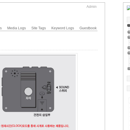
Admin
gs
Media Logs
Site Tags
Keyword Logs
Guestbook