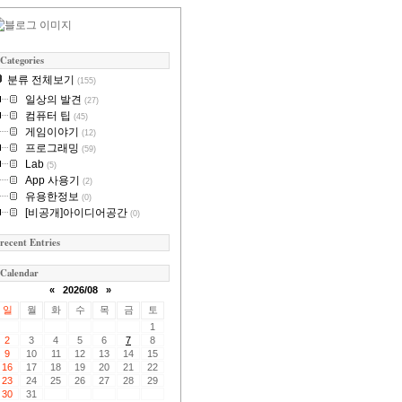
Categories
분류 전체보기
(155)
일상의 발견
(27)
컴퓨터 팁
(45)
게임이야기
(12)
프로그래밍
(59)
Lab
(5)
App 사용기
(2)
유용한정보
(0)
[비공개]아이디어공간
(0)
recent Entries
Calendar
«
2026/08
»
일
월
화
수
목
금
토
1
2
3
4
5
6
7
8
9
10
11
12
13
14
15
16
17
18
19
20
21
22
23
24
25
26
27
28
29
30
31