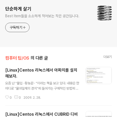
단순하게 살기
Best Item들을 소소하게 적어보는 작은 공간입니다.
구독하기
더보기
컴퓨터 팁/OS
의 다른 글
[Linux]Centos 리눅스에서 아파치를 설치
해보자.
글 내용
요즘 난 "몰입 -황농문- "이라는 책을 보고 있다. 내용은 한
마디로 "물아일체의 경지"에 들어가는 구체적인 방법에 대
해 설명하고 있다. 읽다보면 나도 오래전에 이런 상태에 들
0
0
2009. 2. 28.
어 갔었던 적이 있는거 같다.(먼가 살색이 난무하는 생각으
로...쿨럭..) 자!!!! 이제 리눅스에 꽃..서버로서 작업을 좀 해
보자.. 자료도 찾기 쉬운...아파치 설치 작업이다.. 물론...리
[Linux]Centos 리눅스에서 CUBRID 디비
눅스의 최대 장점인...방법은 여러가지다....뭐로 해볼까.. 지