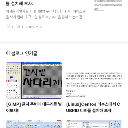
식인께 여쭤본다...YUM 명령어로 해서 설치하면 된단다.
를 설치해 보자.
글 내용
간단 하단다. 그래도 이제 중급 리눅서인데..소스컴파일해
어설픈 개발자로 지내다보면 무척 다양한 데이타베이스들
서 설치하고 싶은 욕망이 든다... 해본다. 1. 아파치를 다운
을 보게 된다. 소규모일 경우 MySQL을 많이 쓰는거 같고
받는다. (http://ftp.kaist.ac.kr/pub/Apache) 주소를
게임에선 MSSQL, 대규모디비 일꼉우 오라클이나 DB2
보면 카이스트 같은데..
0
3
2009. 2. 13.
정도? 요즘은 PostgreSQL 도 업그레이드가 되면서 무척
빨라져 사용자가 많아지고 있다고 한다. 여기에 sqlite나
파이어버드 류도 임베디드나 어플류에서는 많이 쓰인다고
하더라. 암튼 졸라 많다!!! 거기에 nhn이 뒤늦게지만 개발
자를 위한(?) 개발자센터[http://dev.naver.com/]가 만
이 블로그 인기글
들어지고 이중에 꽤나 유용한 오픈소스 프로젝트를 몇개
하던데.. 그중에 제로보드EX도 있고.nFORGE 라는 버그
추적시스템도 있더라..갠적으로 제로보드EX로 사이트를
연습중인데 안에 들어있는 버그트래커[http://www.zero
bo..
[GIMP] 글자 주변에 테두리를 넣
[Linux]Centos 리눅스에서 C
어보자!!
UBRID 디비를 설치해 보자.